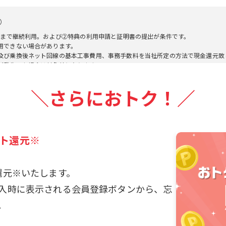
）
領まで継続利用。および②特典の利用申請と証明書の提出が条件です。
用できない場合があります。
及び乗換後ネット回線の基本工事費用、事務手数料を当社所定の方法で現金還元致
が発生した場合は対象外となります。
請後、最短3ヵ月で受領可能です。
する事はございませんのでご安心ください。
＼さらにおトク！／
ント還元※
還元※いたします。
入時に表示される会員登録ボタンから、忘
。