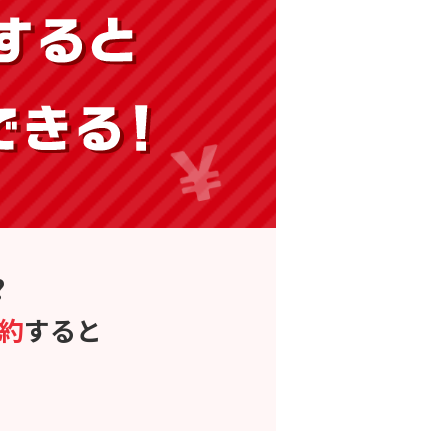
?
約
すると