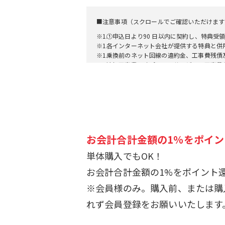
■注意事項（スクロールでご確認いただけます
※1.
①申込日より90 日以内に契約し、特典受
※1.
各インターネット会社が提供する特典と併
※1.
乗換前のネット回線の違約金、工事費残債
追加工事費、オプションサービスの工事費
※1.
本特典はネット回線の開通及び本特典の申
※2.
無料期間が終了しても、自動で課金が発生
お会計合計金額の1％をポイ
単体購入でもOK！
お会計合計金額の1%をポイント
※会員様のみ。購入前、または購
れず会員登録をお願いいたします